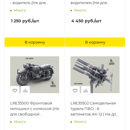
- водитель (Не для
водителем (Не для
свободной продажи)
свободной продажи)
Много
Много
Live Resin
Live Resin
1 250
руб.
/шт
4 450
руб.
/шт
В корзину
В корзину
LRE35500 Фронтовой
LRE35502 Самодельная
мотоцикл с коляской (Не
турель ПВО - 6
для свободной
автоматов АК-12 ( Не для
продажи) Live Resin
свободной продажи)
Много
Много
Live Resin