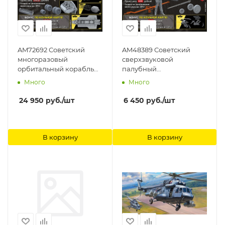
AM72692 Советский
AM48389 Советский
многоразовый
сверхзвуковой
орбитальный корабль
палубный
"Буран", 1/72 Arma
многоцелевой
Много
Много
Models
истребитель
вертикального взлёта и
24 950
руб.
/шт
6 450
руб.
/шт
посадки Як-141 Freestyle
Arma Models, 1/48
В корзину
В корзину