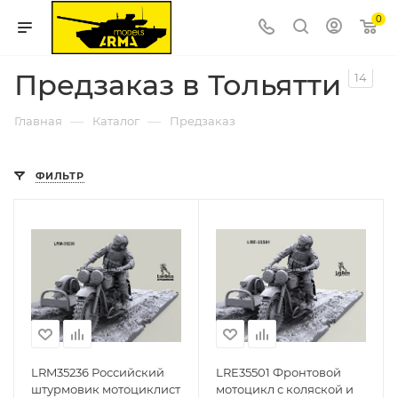
0
Предзаказ в Тольятти
14
—
—
Главная
Каталог
Предзаказ
ФИЛЬТР
LRM35236 Российский
LRE35501 Фронтовой
штурмовик мотоциклист
мотоцикл с коляской и