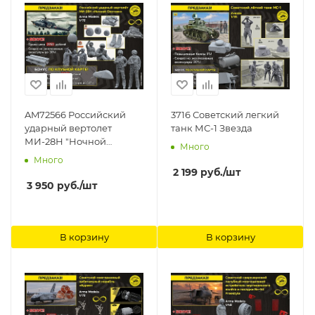
AM72566 Российский
3716 Советский легкий
ударный вертолет
танк МС-1 Звезда
МИ-28Н "Ночной
Много
Охотник" Arma Models,
Много
1/72
2 199
руб.
/шт
3 950
руб.
/шт
В корзину
В корзину