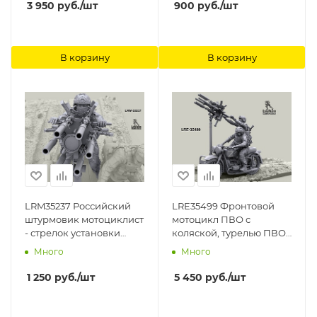
3 950
руб.
/шт
900
руб.
/шт
В корзину
В корзину
LRM35237 Российский
LRE35499 Фронтовой
штурмовик мотоциклист
мотоцикл ПВО с
- стрелок установки
коляской, турелью ПВО,
ПВО (Не для свободной
водителем и стрелком
Много
Много
продажи) Live Resin
(Не для свободной
продажи) Live Resin
1 250
руб.
/шт
5 450
руб.
/шт